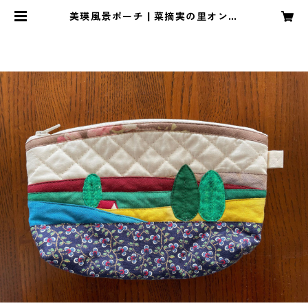
美瑛風景ポーチ | 菜摘実の里オンラ
インショップ