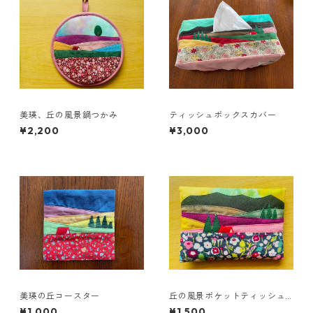
美瑛、丘の風景鍋つかみ
ティッシュボックスカバー
¥2,200
¥3,000
美瑛の丘コースター
丘の風景ポケットティッシュ
カバー
¥1,000
¥1,500